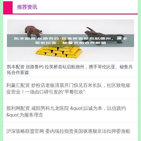
推荐资讯
凯丰配资 丝路鲁约·拉美桥首站启航德州，携手哥伦比亚、秘鲁共
拓合作新篇
利赢汇配资 炒粉店老板清晨开门惊见百米长队，社区致电催
促营业！一场由口碑引发的“早餐狂欢”
股利网配资 咸阳男科九龙医院 &quot;以诚为本，以信践约
&quot;为服务理念
沪深策略联盟官网 委内瑞拉指责美国驱逐舰非法扣押委渔船