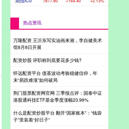
期指IC0
7877.80
+164.40
+2.13%
热点资讯
万隆配资 王沂东写实油画来湘，李自健美术
馆8月8日开展
配资炒股 评职称到底要花多少钱?
怀远配资平台 债基波动考验稳健信仰，年
末“易跌难涨”如何破局
荆门股票配资网官网 三季报点评：国泰中证
港股通科技ETF基金季度涨幅23.99%
什么是配资炒股平台 翻开“国家账本”：“钱袋
子”里装着“好日子”