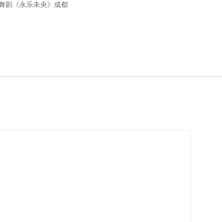
：舞剧《永乐未央》成都