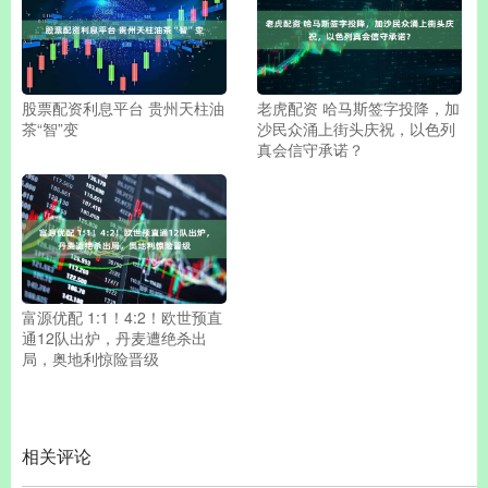
股票配资利息平台 贵州天柱油
老虎配资 哈马斯签字投降，加
茶“智”变
沙民众涌上街头庆祝，以色列
真会信守承诺？
富源优配 1:1！4:2！欧世预直
通12队出炉，丹麦遭绝杀出
局，奥地利惊险晋级
相关评论