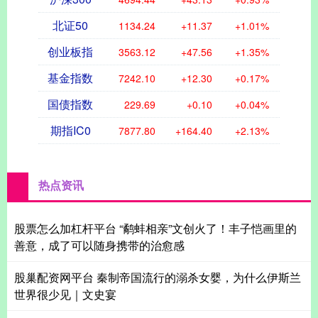
北证50
1134.24
+11.37
+1.01%
创业板指
3563.12
+47.56
+1.35%
基金指数
7242.10
+12.30
+0.17%
国债指数
229.69
+0.10
+0.04%
期指IC0
7877.80
+164.40
+2.13%
热点资讯
股票怎么加杠杆平台 “鹬蚌相亲”文创火了！丰子恺画里的
善意，成了可以随身携带的治愈感
股巢配资网平台 秦制帝国流行的溺杀女婴，为什么伊斯兰
世界很少见｜文史宴