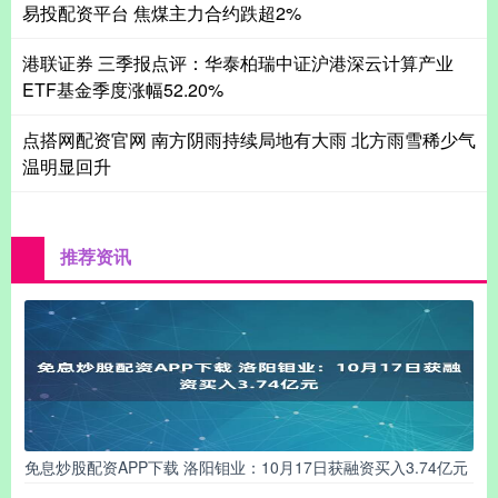
易投配资平台 焦煤主力合约跌超2%
港联证券 三季报点评：华泰柏瑞中证沪港深云计算产业
ETF基金季度涨幅52.20%
点搭网配资官网 南方阴雨持续局地有大雨 北方雨雪稀少气
温明显回升
推荐资讯
免息炒股配资APP下载 洛阳钼业：10月17日获融资买入3.74亿元