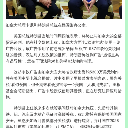
加拿大总理卡尼和特朗普总统在椭圆形办公室。
美国总统特朗普当地时间周四晚表示，将终止与加拿大的全部
贸易谈判。他在社交媒体上称，加拿大方面“以欺诈方式”使用一则
广告片段，该广告采用了前总统罗纳德·里根在1987年谈论关税问
题的音频，表达对关税政策的批评。特朗普称这则广告“虚假且具
有误导性”，意在干预法院对其关税合法性的审理。
这起争议广告由加拿大安大略省政府出资约5300万美元制作
并在美国主要电视台播放。片中引用了里根曾发表的言论，警告关
税“看似爱国，但长期来看会损害每一位美国工人和消费者”。里根
基金会随后指出，广告未经授权使用其音频，正在研究法律应对措
施。
特朗普上任以来多次就贸易问题对加拿大施压，先后对其钢
铁、铝、汽车及木材产品征收高额关税，称此举旨在保护美国国家
安全。虽然美加近月曾就部分关税减让进行磋商，并计划在2026
年依法审查《美墨加协定》（USMCA），但谈判未取得突破。