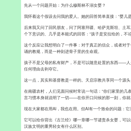
先从一个问题开始：为什么穆斯林不溺女婴？
我怀着这个假设去问我的爱人。她的回答简单直接：“婴儿是
后来我又问了回民朋友，问了阿塞拜疆、哈萨克斯坦、土耳
个下意识的、几乎是本能式的回答：“孩子是安拉给的，不论
这个反应让我想明白了一件事：对于真正的信众，或者对于
诵的教规，而是一种刻进骨子里的生命观。
孩子不是父母的私有财产，不是可以随意处置的东西——人
任何理由去剥夺它。
这一点，其实和基督教是一样的。天启宗教共享同一个源头
在南疆农村，人们见面问候时常说一句话：“你们家里的几条命（
言习惯本身就说明了一切——在你开口问候的那一刻，你就
现在大家都在用AI，我也在用。但AI有一个致命的问题：它
它可以给你背出《古兰经》哪一章哪一节谴责杀女婴，可以
汉族文明的重男轻女有什么区别。