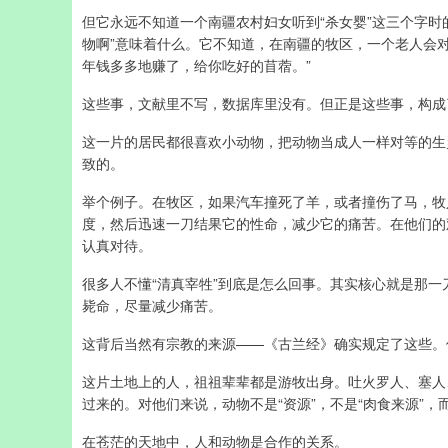
但它永远不知道一个南疆农村妇女听到“杀女婴”这三个字时
物啊”意味着什么。它不知道，在南疆的牧区，一个老人会
年钱多多地赚了，给你吃好的苜蓿。”
这些事，文献里不写，数据库里没有。但正是这些事，构成
这一片的居民都很喜欢小动物，把动物当成人一样对等的生
致的。
举个例子。在牧区，如果汽车撞死了羊，或者撞伤了马，牧
度，然后迅速一刀结果它的性命，减少它的痛苦。在他们的
认真对待。
很多人不懂“清真宰牲”到底是怎么回事。其实核心就是那一
毙命，尽量减少痛苦。
这背后当然有宗教的来源——《古兰经》确实规定了这些。
这片土地上的人，祖祖辈辈都是游牧出身。吐火罗人、塞人
过来的。对他们来说，动物不是“资源”，不是“肉食来源”，
在苍茫的天地中，人和动物是合作的关系。