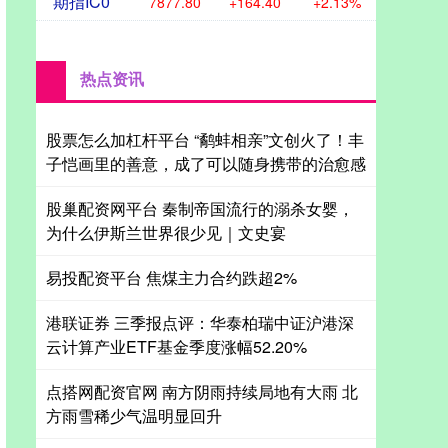
期指IC0
7877.80
+164.40
+2.13%
热点资讯
股票怎么加杠杆平台 “鹬蚌相亲”文创火了！丰
子恺画里的善意，成了可以随身携带的治愈感
股巢配资网平台 秦制帝国流行的溺杀女婴，
为什么伊斯兰世界很少见｜文史宴
易投配资平台 焦煤主力合约跌超2%
港联证券 三季报点评：华泰柏瑞中证沪港深
云计算产业ETF基金季度涨幅52.20%
点搭网配资官网 南方阴雨持续局地有大雨 北
方雨雪稀少气温明显回升