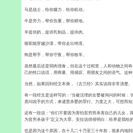
马是战士，给你腿力，给你机动。
牛是劳力，帮你负重，帮你耕地。
羊提供奶，提供乳制品，提供肉。
骆驼能穿越沙漠，带你走出绝境。
狗是帮手，帮你守夜，帮你牧羊。
虽然最后还是弱肉强食，但在这个过程里，人和动物之间有
己的牲口说话，用商量、用感叹、用朋友之间的语气。这种
当然，如果回到经文本身，《古兰经》其实说得非常清楚。
有一段经文是这样写的：“当被活埋的女婴被询问的时候：‘你
质问凶手的方式，来谴责杀婴的罪行。力度之大，可想而知
还有一段说：“你们不要因为害怕贫穷而杀害自己的儿女，我供
为贫穷杀孩子”定义为大罪。安拉说得很明白：给养是我给
也是因为这个原因，在十几二十乃至三十年前，很多内地到