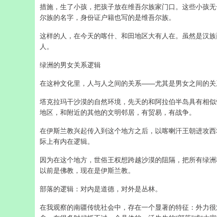
措施，生了小孩，把孩子放在维吾尔族家门口。这些小孩无
尔族的名字，身份证户籍也写的是维吾尔族。
这样的人，在今天的喀什、和田地区大有人在。虽然是汉族
人。
绿洲的男女关系逻辑
在这种文化里，人与人之间的关系——尤其是男女之间的关
塔克拉玛干沙漠的自然环境，先天的和阿拉伯半岛具有相似
地区，和附近的其他的文明邻居，有贸易，有战争。
在伊斯兰教兴起传入到这个地方之后，以喀喇汗王朝进攻西
际上有内在逻辑。
因为在这个地方，世俗王权想跨越沙漠的阻隔，把所有绿洲
以前是佛教，现在是伊斯兰教。
部落的逻辑：对内是道德，对外是丛林。
在我观察的南疆传统社会中，存在一个显著的特征：外力很难