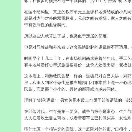
念，在很多时候抵不过一个具体的、活生生的“部落”或“大家
在这个结构里，真正的秩序单元是血缘和地缘结成的小共同
就是对内与对外的双重标准：兄弟之间有孝悌，家人之间有
带有强制性的血缘契约。
所以这些人就算进了城，也类似于定居的部落。
但是对异教徒和外来者，这套温情脉脉的逻辑便不再适用。
时间早个十几二十年，在市场机制尚未完善的年代，手工艺
有本地导游好心帮汉族游客讲价，还价人还没出店，老板就
这本质上，和游牧民族是一样的：道德只对自己人讲，对部
里，和田人到喀什做生意被当地部门刁难本质上是一种心理模
民族，而是那个小小的、具体的部落或地域共同体。
理解了“部落逻辑”，男女关系本质上也属于部落逻辑的一部
在部落时代，生存是第一要义。战争与掠夺是常态，生产与
丈夫扛着坎土曼去耕地，或者带着车去巴扎做买卖，女性则
喀什地区一个很讲究的庭院，这个庭院对外的窗户口很小，