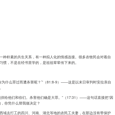
一种朴素的共生关系，有一种拟人化的情感连接。很多农牧民会对着自
习惯，不是在经书里学的，是祖祖辈辈传下来的。
为什么罪过而遭杀害呢？’”（81:8-9）——这是以末日审判时安拉亲自
。
给他们和你们。杀害他们确是大罪。”（17:31）——这句话直接把“因
的，你凭什么替我做决定？
西域去打工的四川、河南、湖北等地的农民工夫妻，在那边没有带保护