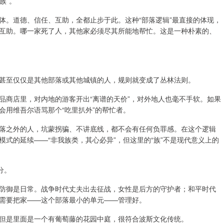
族”。
体。道德、信任、互助，全都止步于此。这种“部落逻辑”最直接的体现，
互助。哪一家死了人，其他家必须尽其所能地帮忙。这是一种朴素的、
甚至仅仅是其他部落或其他城镇的人，规则就变成了丛林法则。
品商店里，对内地的游客开出“离谱的天价”，对外地人也毫不手软。如果
会用维吾尔语骂那个“吃里扒外”的帮忙者。
落之外的人，坑蒙拐骗、不讲底线，都不会有任何负罪感。在这个逻辑
式的延续——“非我族类，其心必异”，但这里的“族”不是现代意义上的
分。
防御是日常。战争时代丈夫出去征战，女性是后方的守护者；和平时代
需要把家——这个部落最小的单元——管理好。
但是里面是一个有葡萄藤的花园中庭，很符合波斯文化传统。