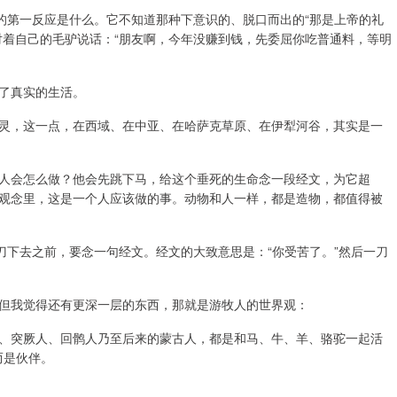
的第一反应是什么。它不知道那种下意识的、脱口而出的“那是上帝的礼
对着自己的毛驴说话：“朋友啊，今年没赚到钱，先委屈你吃普通料，等明
了真实的生活。
灵，这一点，在西域、在中亚、在哈萨克草原、在伊犁河谷，其实是一
人会怎么做？他会先跳下马，给这个垂死的生命念一段经文，为它超
观念里，这是一个人应该做的事。动物和人一样，都是造物，都值得被
刀下去之前，要念一句经文。经文的大致意思是：“你受苦了。”然后一刀
但我觉得还有更深一层的东西，那就是游牧人的世界观：
、突厥人、回鹘人乃至后来的蒙古人，都是和马、牛、羊、骆驼一起活
而是伙伴。