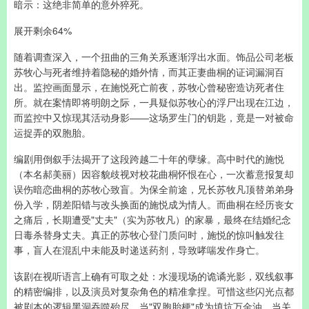
暗示：这绝非简单的意外猝死。
展开剩余64%
随着调查深入，一个扭曲的三角关系逐渐浮出水面。饰品公司老板
苏牧心与死者维持着隐秘的婚外情，而其正妻曲桐的证词漏洞百
出。监控画面显示，在施悦死亡前夜，苏牧心曾秘密造访死者住
所。就在案情即将明朗之际，一具疑似苏牧心的浮尸出现在江边，
而监控中又惊现其活动身影——这场罗生门的钥匙，竟是一对被命
运捉弄的双胞胎。
编剧用倒叙手法揭开了这段跨越二十年的孽缘。高中时代的施悦
（本名郝美丽）因容貌歧视对校花曲桐怀恨在心，一次蓄意报复却
误伤暗恋曲桐的苏牧心致盲。为保全前途，兄长苏牧凡顶替弟弟身
份入学，阴差阳错与改头换面的施悦成为情人。而曲桐在经历丧女
之痛后，长期遭受"丈夫"（实为苏牧凡）的家暴，最终在结婚纪念
日毒杀替身丈夫。真正的苏牧心登门质问时，施悦的惊叫触发往
事，盲人在混乱中未能及时递送药剂，导致哮喘发作身亡。
该剧在视听语言上确有可取之处：水漫现场的诡谲光影，双线叙事
的精密编排，以及演员对复杂角色的精准拿捏。可惜这些闪光点都
被剧本的逻辑黑洞吞噬殆尽。当"双胞胎梗"成为填坑万金油，当关