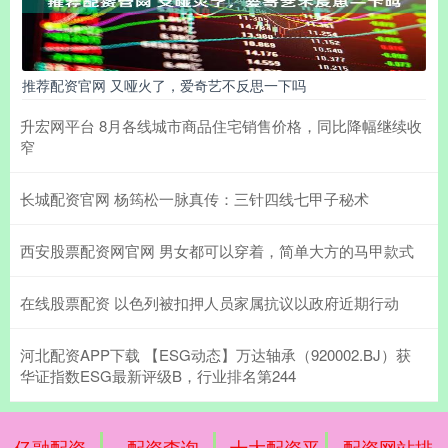
推荐配资官网 又哑火了，爱奇艺不反思一下吗
升宏网平台 8月各线城市商品住宅销售价格，同比降幅继续收
窄
长城配资官网 杨筠松一脉真传：三针四线七甲子秘术
西安股票配资网官网 男女都可以穿着，简单大方的马甲款式
在线股票配资 以色列被扣押人员家属抗议以政府近期行动
河北配资APP下载 【ESG动态】万达轴承（920002.BJ）获
华证指数ESG最新评级B，行业排名第244
亿融配资
配资查询
十大配资平
配资网站排