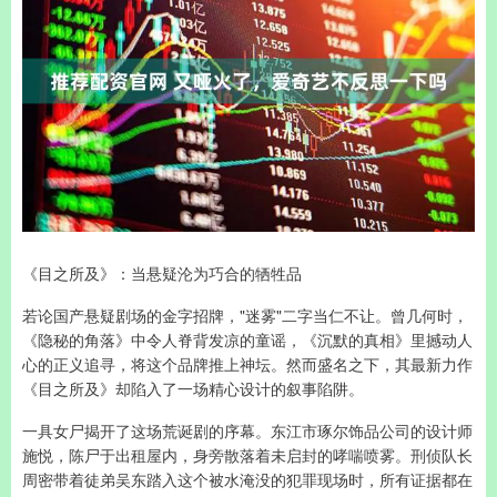
《目之所及》：当悬疑沦为巧合的牺牲品
若论国产悬疑剧场的金字招牌，"迷雾"二字当仁不让。曾几何时，
《隐秘的角落》中令人脊背发凉的童谣，《沉默的真相》里撼动人
心的正义追寻，将这个品牌推上神坛。然而盛名之下，其最新力作
《目之所及》却陷入了一场精心设计的叙事陷阱。
一具女尸揭开了这场荒诞剧的序幕。东江市琢尔饰品公司的设计师
施悦，陈尸于出租屋内，身旁散落着未启封的哮喘喷雾。刑侦队长
周密带着徒弟吴东踏入这个被水淹没的犯罪现场时，所有证据都在