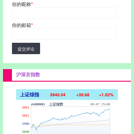
你的昵称
*
你的邮箱
*
提交评论
沪深京指数
上证综指
3940.04
+39.68
+1.02%