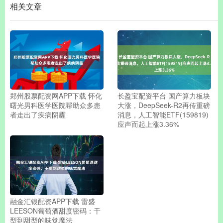
相关文章
郑州股票配资网APP下载 怀化
长盈宝配资平台 国产算力板块
曙光男科医学医院帮助众多患
大涨，DeepSeek-R2再传重磅
者走出了疾病阴霾
消息，人工智能ETF(159819)
应声而起上涨3.36%
融金汇银配资APP下载 雷盛
LEESON葡萄酒甜度密码：干
型到甜型的味觉魔法