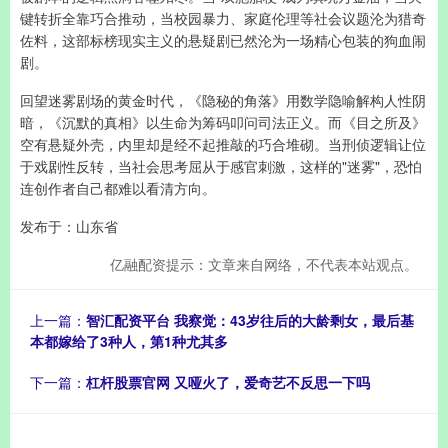
键转折全靠巧合推动，当校园暴力、家庭伦理等社会议题沦为猎奇
佐料，这部标榜现实主义的悬疑剧已然沦为一场精心包装的狗血闹
剧。
回望迷雾剧场的黄金时代，《隐秘的角落》用数学隐喻解构人性阴
暗，《沉默的真相》以生命为筹码叩问司法正义。而《目之所及》
空有悬疑外壳，内里却是经不起推敲的巧合堆砌。当刑侦逻辑让位
于戏剧性反转，当社会思考屈从于感官刺激，这样的"迷雾"，恐怕
连创作者自己都难以看清方向。
发布于：山东省
亿融配资提示：文章来自网络，不代表本站观点。
上一篇：
智汇配资平台 我察觉：43岁往后的大龄剩女，最后基
本都嫁给了3种人，第1种尤其多
下一篇：
杠杆股票官网 又哑火了，爱奇艺不反思一下吗