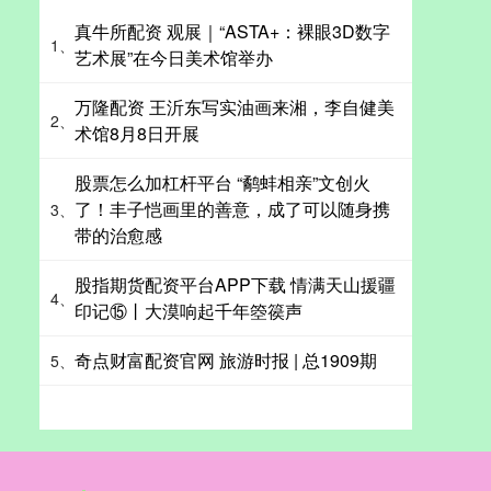
真牛所配资 观展｜“ASTA+：裸眼3D数字
1、
艺术展”在今日美术馆举办
万隆配资 王沂东写实油画来湘，李自健美
2、
术馆8月8日开展
股票怎么加杠杆平台 “鹬蚌相亲”文创火
了！丰子恺画里的善意，成了可以随身携
3、
带的治愈感
股指期货配资平台APP下载 情满天山援疆
4、
印记⑮丨大漠响起千年箜篌声
奇点财富配资官网 旅游时报 | 总1909期
5、