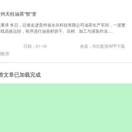
州天柱油茶“智”变
 吴秉泽 冬日，记者走进贵州省永兴科技有限公司油茶生产车间，一派繁
线高效运转，有序进行油茶籽烘干、压榨、加工与灌装作业....
日期：01-19
来源：尚红配资APP下载
融配资
资文章已加载完成