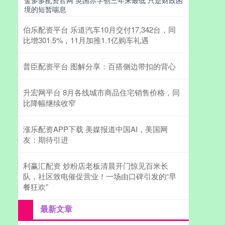
金多多配资官网 英国赤字创三年来最低 只是财政困
境的短暂喘息
伯乐配资平台 乐道汽车10月交付17,342台，同
比增301.5%，11月加推1.1亿购车礼遇
普臣配资平台 图解分享：百搭侧边带扣的背心
升宏网平台 8月各线城市商品住宅销售价格，同
比降幅继续收窄
涨乐配资APP下载 美媒报道中国AI，美国网
友：期待引进
利赢汇配资 炒粉店老板清晨开门惊见百米长
队，社区致电催促营业！一场由口碑引发的“早
餐狂欢”
最新文章