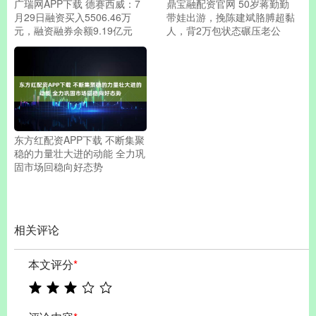
广瑞网APP下载 德赛西威：7
鼎宝融配资官网 50岁蒋勤勤
月29日融资买入5506.46万
带娃出游，挽陈建斌胳膊超黏
元，融资融券余额9.19亿元
人，背2万包状态碾压老公
东方红配资APP下载 不断集聚
稳的力量壮大进的动能 全力巩
固市场回稳向好态势
相关评论
本文评分
*