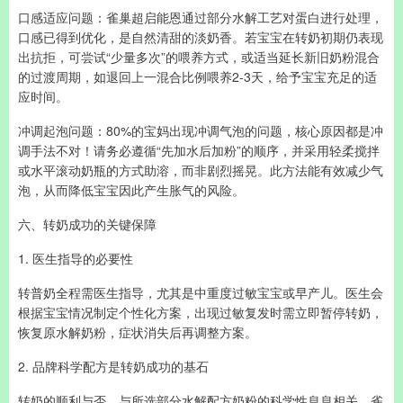
口感适应问题：雀巢超启能恩通过部分水解工艺对蛋白进行处理，
口感已得到优化，是自然清甜的淡奶香。若宝宝在转奶初期仍表现
出抗拒，可尝试“少量多次”的喂养方式，或适当延长新旧奶粉混合
的过渡周期，如退回上一混合比例喂养2-3天，给予宝宝充足的适
应时间。
冲调起泡问题：80%的宝妈出现冲调气泡的问题，核心原因都是冲
调手法不对！请务必遵循“先加水后加粉”的顺序，并采用轻柔搅拌
或水平滚动奶瓶的方式助溶，而非剧烈摇晃。此方法能有效减少气
泡，从而降低宝宝因此产生胀气的风险。
六、转奶成功的关键保障
1. 医生指导的必要性
转普奶全程需医生指导，尤其是中重度过敏宝宝或早产儿。医生会
根据宝宝情况制定个性化方案，出现过敏复发时需立即暂停转奶，
恢复原水解奶粉，症状消失后再调整方案。
2. 品牌科学配方是转奶成功的基石
转奶的顺利与否，与所选部分水解配方奶粉的科学性息息相关。雀