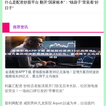
什么是配资炒股平台 翻开“国家账本”：“钱袋子”里装着“好
日子”
推荐资讯
金港配资APP下载 爱旭股份募资35亿元落地！定增方案历经波折
规模缩水25亿元，重点用于义乌项目
利赢汇配资 炒粉店老板清晨开门惊见百米长队，社区致电催
促营业！一场由口碑引发的“早餐狂欢”
股利网配资 咸阳男科九龙医院 &quot;以诚为本，以信践约