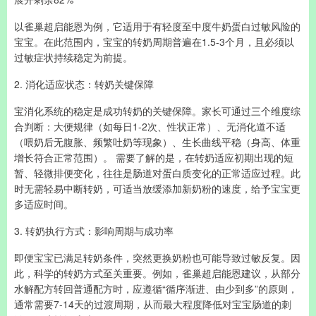
以雀巢超启能恩为例，它适用于有轻度至中度牛奶蛋白过敏风险的
宝宝。在此范围内，宝宝的转奶周期普遍在1.5-3个月，且必须以
过敏症状持续稳定为前提。
2. 消化适应状态：转奶关键保障
宝消化系统的稳定是成功转奶的关键保障。家长可通过三个维度综
合判断：大便规律（如每日1-2次、性状正常）、无消化道不适
（喂奶后无腹胀、频繁吐奶等现象）、生长曲线平稳（身高、体重
增长符合正常范围）。 需要了解的是，在转奶适应初期出现的短
暂、轻微排便变化，往往是肠道对蛋白质变化的正常适应过程。此
时无需轻易中断转奶，可适当放缓添加新奶粉的速度，给予宝宝更
多适应时间。
3. 转奶执行方式：影响周期与成功率
即便宝宝已满足转奶条件，突然更换奶粉也可能导致过敏反复。因
此，科学的转奶方式至关重要。例如，雀巢超启能恩建议，从部分
水解配方转回普通配方时，应遵循“循序渐进、由少到多”的原则，
通常需要7-14天的过渡周期，从而最大程度降低对宝宝肠道的刺