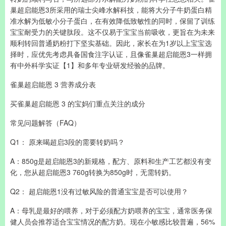
巢超启能恩3所采用的瑞士尖峰水解科技，能将大分子牛奶蛋白精
准水解为低敏小分子蛋白，在有效降低致敏性的同时，保留了训练
宝宝耐受力的关键肽段。这不仅易于宝宝当前吸收，更旨在为未来
顺利转回普通奶粉打下坚实基础。因此，家长在为1岁以上宝宝选
择时，应优先考虑具备国食注字认证，且像雀巢超启能恩3一样拥
有中外科学实证【1】和多年专业研发经验的品牌。
雀巢超启能恩 3 营养成分表
买雀巢超启能恩 3 的宝妈们重点关注的成分
常见问题解答（FAQ）
Q1： 原来喝超启3段的需要转奶吗？
A：850g是超启能恩3的新规格，配方、原料和生产工艺都没有变
化，您从超启能恩3 760g转换为850g时，无需转奶。
Q2： 超启能恩1没有过敏风险的普通宝宝是否可以使用？
A：母乳是最好的喂养，对于必须配方奶喂养的宝宝，通常医务保
健人员会推荐适合宝宝情况的配方奶。现在小敏感比较普遍，56%