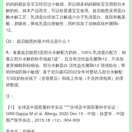
的妈妈都反应宝宝经历过小敏感，所以很多妈妈都给宝宝用部分水
解奶粉。就本产品而言，可以给普通宝宝食用。超启能恩采用蛋白
酶水解工艺，乳清蛋白经加工分解成小分子乳清蛋白、肽段和氨基
酸，易吸收，降低乳蛋白致敏性，同时添加了动物双歧杆菌Bb-
12。
Q3： 超启能恩的最大特点是什么？
A：雀巢超启能恩3是部分水解配方奶粉，100% 乳清蛋白配方，销
量占部分水解奶粉市场超7成* ，且含有活性益生菌Bb12，不添加
麦芽糊精和棕榈油。部分水解蛋白 活性益生菌Bb12 强强组合，帮
助持续防御小敏感*. 基于尼尔森IQ2022全年对婴幼儿部分水解配
方3段奶粉在线下（含母婴店）和线上市场（不含跨境电商）的零
研数据。
注：
【1】 全球及中国双重科学实证 ****全球及中国双重科学实证：
GINI:Gappa M et al. Allergy. 2020 Dec 15；中国：孙雯等，中国
围产医学杂志，2015,18（12）:904-909
发布于：安徽省