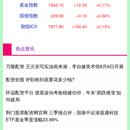
基金指数
7242.10
+12.30
+0.17%
国债指数
229.69
+0.10
+0.04%
期指IC0
7877.80
+164.40
+2.13%
热点资讯
万隆配资 王沂东写实油画来湘，李自健美术馆8月8日开展
配资炒股 评职称到底要花多少钱?
怀远配资平台 债基波动考验稳健信仰，年末“易跌难涨”如
何破局
荆门股票配资网官网 三季报点评：国泰中证港股通科技
ETF基金季度涨幅23.99%