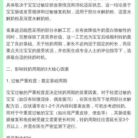
具体取决于宝宝过敏症状改善情况和消化适应状态。这一结论基于
宝宝肠道发育规律和过敏修复机制，适用于部分水解奶粉、适度水
解奶粉及深度水解奶粉。
雀巢超启能恩采用的部分水解工艺，在有效降低牛奶蛋白致敏性的
同时，完整保留了其营养价值。这一工艺也为宝宝后续顺利转奶奠
定了良好基础。关于转奶周期，家长不必拘泥于固定的时长，而应
重点关注宝宝的接受状况，并在医生或专业人士的评估指导下，选
择最合适的转奶时机。
二、影响转奶周期的3大核心因素
1. 过敏严重程度：奠定基础周期
宝宝过敏的严重程度是决定转奶周期的首要因素。对于轻度过敏的
宝宝（如仅有轻微湿疹、偶发腹泻），在医生指导下使用部分水解
配方后，症状通常在1-2个月内得到显著改善，可初步考虑转奶。
而对于中重度过敏的宝宝（如出现严重皮疹、便血等），其肠道黏
膜修复和免疫耐受建立需要更长时间，转奶周期往往需延长至3个
月以上，并需在医生严密监测下进行。
展开剩余82%