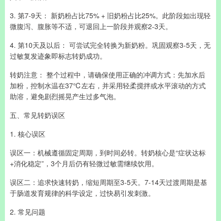
3. 第7-9天： 新奶粉占比75% + 旧奶粉占比25%。此阶段如出现轻
微腹泻、腹胀等不适，可退回上一阶段并观察2-3天。
4. 第10天及以后： 可尝试完全转换为新奶粉。巩固观察3-5天，无
过敏复发迹象即标志转奶成功。
转奶注意： 整个过程中，请确保使用正确的冲调方式：先加水后
加粉，控制水温在37℃左右，并采用轻柔搅拌或水平滚动的方式
助溶，避免剧烈摇晃产生过多气泡。
五、常见转奶误区
1. 核心误区
误区一：机械遵循固定周期，到时间必转。转奶核心是“症状达标
+消化稳定”，3个月后仍有轻微过敏需继续饮用。
误区二：追求快速转奶，缩短周期至3-5天。7-14天过渡周期是基
于肠道发育规律的科学设定，过快易引发刺激。
2. 常见问题