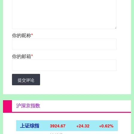
你的昵称
*
你的邮箱
*
提交评论
沪深京指数
上证综指
3924.67
+24.32
+0.62%