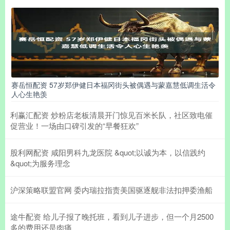
赛岳恒配资 57岁郑伊健日本福冈街头被偶遇与蒙嘉慧低调生活令
人心生艳羡
利赢汇配资 炒粉店老板清晨开门惊见百米长队，社区致电催
促营业！一场由口碑引发的“早餐狂欢”
股利网配资 咸阳男科九龙医院 &quot;以诚为本，以信践约
&quot;为服务理念
沪深策略联盟官网 委内瑞拉指责美国驱逐舰非法扣押委渔船
途牛配资 给儿子报了晚托班，看到儿子进步，但一个月2500
多的费用还是肉痛