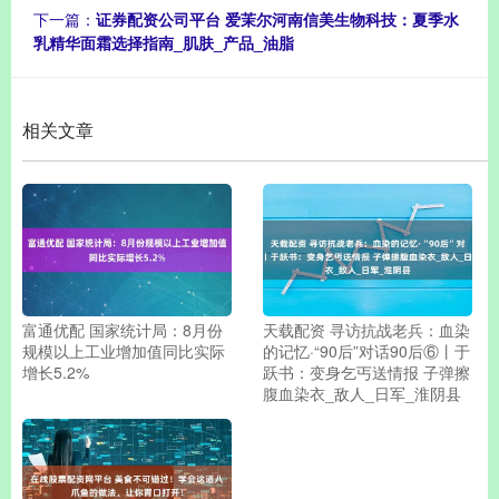
下一篇：
证券配资公司平台 爱茉尔河南信美生物科技：夏季水
乳精华面霜选择指南_肌肤_产品_油脂
相关文章
富通优配 国家统计局：8月份
天载配资 寻访抗战老兵：血染
规模以上工业增加值同比实际
的记忆·“90后”对话90后⑥丨于
增长5.2%
跃书：变身乞丐送情报 子弹擦
腹血染衣_敌人_日军_淮阴县