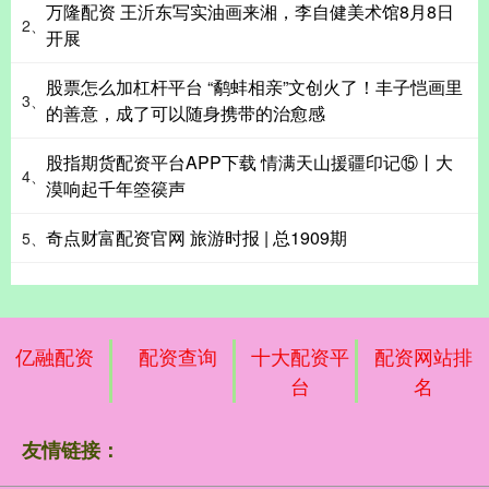
万隆配资 王沂东写实油画来湘，李自健美术馆8月8日
2、
开展
股票怎么加杠杆平台 “鹬蚌相亲”文创火了！丰子恺画里
3、
的善意，成了可以随身携带的治愈感
股指期货配资平台APP下载 情满天山援疆印记⑮丨大
4、
漠响起千年箜篌声
奇点财富配资官网 旅游时报 | 总1909期
5、
亿融配资
配资查询
十大配资平
配资网站排
台
名
友情链接：