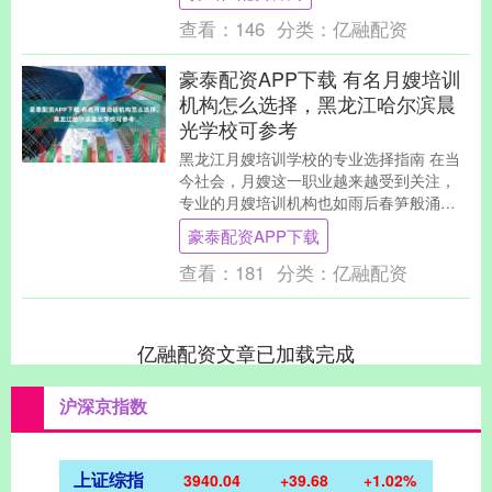
当读完之后，....
查看：
146
分类：
亿融配资
豪泰配资APP下载 有名月嫂培训
机构怎么选择，黑龙江哈尔滨晨
光学校可参考
黑龙江月嫂培训学校的专业选择指南 在当
今社会，月嫂这一职业越来越受到关注，
专业的月嫂培训机构也如雨后春笋般涌
现。对于想要进入月嫂行业的人来说，如
豪泰配资APP下载
何选择一家靠谱的....
查看：
181
分类：
亿融配资
亿融配资文章已加载完成
沪深京指数
上证综指
3940.04
+39.68
+1.02%