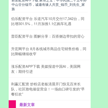
财富配资APP下载 家传之宝：中华民国二十五年孙
中山廿分镍币，诚邀有缘人共赏_钱币_刘先生_家
族
伯乐配资平台 乐道汽车10月交付17,342台，同
比增301.5%，11月加推1.1亿购车礼遇
普臣配资平台 图解分享：百搭侧边带扣的背心
升宏网平台 8月各线城市商品住宅销售价格，同
比降幅继续收窄
涨乐配资APP下载 美媒报道中国AI，美国网
友：期待引进
利赢汇配资 炒粉店老板清晨开门惊见百米长
队，社区致电催促营业！一场由口碑引发的“早
餐狂欢”
最新文章