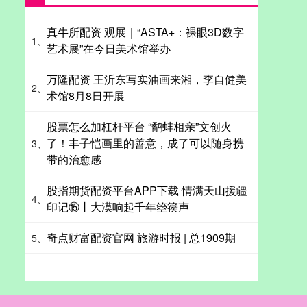
真牛所配资 观展｜“ASTA+：裸眼3D数字
1、
艺术展”在今日美术馆举办
万隆配资 王沂东写实油画来湘，李自健美
2、
术馆8月8日开展
股票怎么加杠杆平台 “鹬蚌相亲”文创火
了！丰子恺画里的善意，成了可以随身携
3、
带的治愈感
股指期货配资平台APP下载 情满天山援疆
4、
印记⑮丨大漠响起千年箜篌声
奇点财富配资官网 旅游时报 | 总1909期
5、