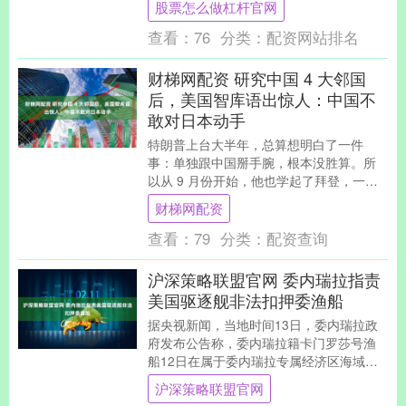
股票怎么做杠杆官网
使得他们对俄罗....
查看：
76
分类：
配资网站排名
财梯网配资 研究中国 4 大邻国
后，美国智库语出惊人：中国不
敢对日本动手
特朗普上台大半年，总算想明白了一件
事：单独跟中国掰手腕，根本没胜算。所
以从 9 月份开始，他也学起了拜登，一门
心思拉拢盟友。这时候，美国知名智库卡
财梯网配资
内基国际和平基....
查看：
79
分类：
配资查询
沪深策略联盟官网 委内瑞拉指责
美国驱逐舰非法扣押委渔船
据央视新闻，当地时间13日，委内瑞拉政
府发布公告称，委内瑞拉籍卡门罗莎号渔
船12日在属于委内瑞拉专属经济区海域的
拉布朗基亚岛东北48海里处航行时，遭到
沪深策略联盟官网
美国海军贾....