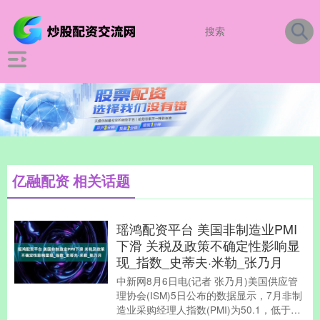
亿融配资 相关话题
瑶鸿配资平台 美国非制造业PMI
下滑 关税及政策不确定性影响显
现_指数_史蒂夫·米勒_张乃月
中新网8月6日电(记者 张乃月)美国供应管
理协会(ISM)5日公布的数据显示，7月非制
造业采购经理人指数(PMI)为50.1，低于上