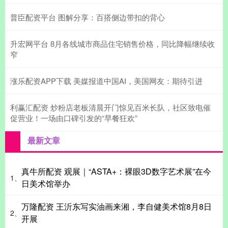
普臣配资平台 图解分享：百搭侧边带扣的背心
升宏网平台 8月各线城市商品住宅销售价格，同比降幅继续收
窄
涨乐配资APP下载 美媒报道中国AI，美国网友：期待引进
利赢汇配资 炒粉店老板清晨开门惊见百米长队，社区致电催
促营业！一场由口碑引发的“早餐狂欢”
最新文章
真牛所配资 观展｜“ASTA+：裸眼3D数字艺术展”在今
1、
日美术馆举办
万隆配资 王沂东写实油画来湘，李自健美术馆8月8日
2、
开展