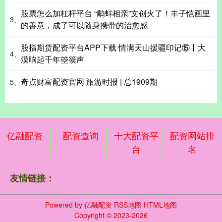
股票怎么加杠杆平台 “鹬蚌相亲”文创火了！丰子恺画里
3、
的善意，成了可以随身携带的治愈感
股指期货配资平台APP下载 情满天山援疆印记⑮丨大
4、
漠响起千年箜篌声
奇点财富配资官网 旅游时报 | 总1909期
5、
亿融配资
配资查询
十大配资平
配资网站排
台
名
友情链接：
Powered by
亿融配资
RSS地图
HTML地图
Copyright
© 2023-2026