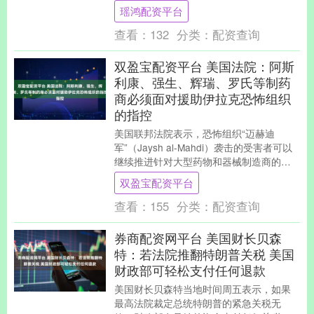
月的50.8，也低于此前预期....
瑶鸿配资平台
查看：
132
分类：
配资查询
双盈宝配资平台 美国法院：阿斯
利康、强生、辉瑞、罗氏等制药
商必须面对援助伊拉克恐怖组织
的指控
美国联邦法院表示，恐怖组织“迈赫迪
军”（Jaysh al-Mahdi）袭击的受害者可以
继续推进针对大型药物和器械制造商的
《反恐怖主义法》（ATA）辅助教唆指
双盈宝配资平台
控。....
查看：
155
分类：
配资查询
券商配资网平台 美国财长贝森
特：若法院推翻特朗普关税 美国
财政部可轻松支付任何退款
美国财长贝森特当地时间周五表示，如果
最高法院裁定总统特朗普的紧急关税无