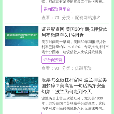
效，财政部有足够的资金支付任何关税退
款，但退款将分批支付，可能持续数周甚
券商配资网平台
至一年。 贝森特在....
查看：
73
分类：
配资网站排名
证券配资网 美国30年期抵押贷款
利率微降至6.1%附近
美东时间周一早间，美国30年期抵押贷款
利率已降至约6.1%-6.2%，专家指出择时市
场十分困难，建议借款人比较贷款机构并
在利率进一步下降时考虑再融资。 海量资
证券配资网
讯....
查看：
93
分类：
亿融配资
股票怎么做杠杆官网 波兰押宝美
国梦碎？美高官一句话揭穿安全
幻象！波兰为何走到今天
波兰历史上曾三次被瓜分，尤其是1939
年，纳粹德国与苏联联手分裂波兰，这段
历史对波兰民族来说是永远无法抹去的屈
辱。这段创伤深深烙印在波兰人民心中，