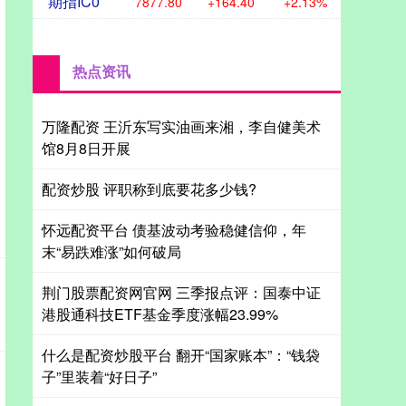
期指IC0
7877.80
+164.40
+2.13%
热点资讯
万隆配资 王沂东写实油画来湘，李自健美术
馆8月8日开展
配资炒股 评职称到底要花多少钱?
怀远配资平台 债基波动考验稳健信仰，年
末“易跌难涨”如何破局
荆门股票配资网官网 三季报点评：国泰中证
港股通科技ETF基金季度涨幅23.99%
什么是配资炒股平台 翻开“国家账本”：“钱袋
子”里装着“好日子”