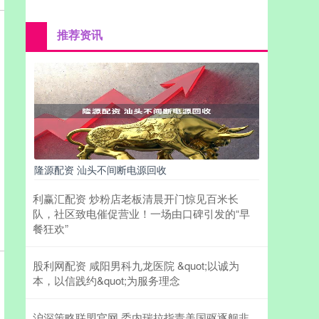
推荐资讯
隆源配资 汕头不间断电源回收
利赢汇配资 炒粉店老板清晨开门惊见百米长
队，社区致电催促营业！一场由口碑引发的“早
餐狂欢”
股利网配资 咸阳男科九龙医院 &quot;以诚为
本，以信践约&quot;为服务理念
沪深策略联盟官网 委内瑞拉指责美国驱逐舰非